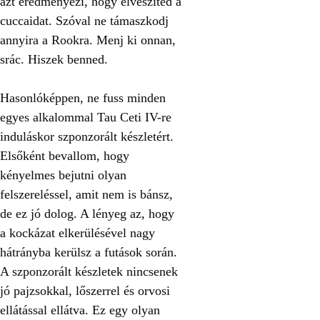
azt eredményezi, hogy elveszíted a
cuccaidat. Szóval ne támaszkodj
annyira a Rookra. Menj ki onnan,
srác. Hiszek benned.
Hasonlóképpen, ne fuss minden
egyes alkalommal Tau Ceti IV-re
induláskor szponzorált készletért.
Elsőként bevallom, hogy
kényelmes bejutni olyan
felszereléssel, amit nem is bánsz,
de ez jó dolog. A lényeg az, hogy
a kockázat elkerülésével nagy
hátrányba kerülsz a futások során.
A szponzorált készletek nincsenek
jó pajzsokkal, lőszerrel és orvosi
ellátással ellátva. Ez egy olyan