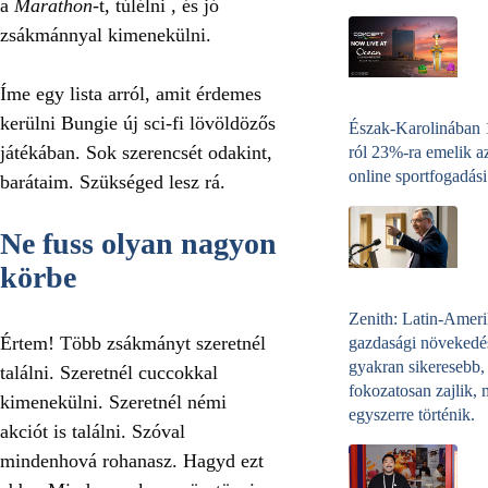
a
Marathon
-t, túlélni
,
és jó
zsákmánnyal kimenekülni.
Íme egy lista arról, amit érdemes
kerülni Bungie új sci‑fi lövöldözős
Észak-Karolinában
játékában. Sok szerencsét odakint,
ról 23%-ra emelik a
online sportfogadási
barátaim. Szükséged lesz rá.
Ne fuss olyan nagyon
körbe
Zenith: Latin-Amer
Értem! Több zsákmányt szeretnél
gazdasági növekedé
gyakran sikeresebb,
találni. Szeretnél cuccokkal
fokozatosan zajlik, 
kimenekülni. Szeretnél némi
egyszerre történik.
akciót is találni. Szóval
mindenhová rohanasz. Hagyd ezt