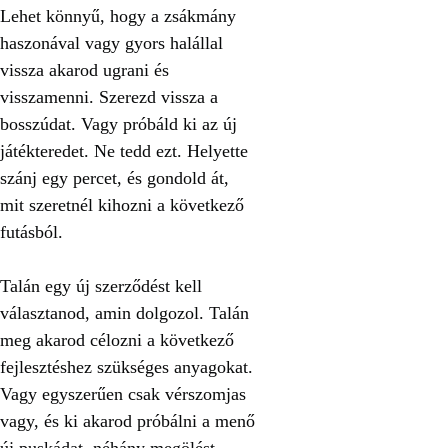
Lehet könnyű, hogy a zsákmány
haszonával vagy gyors halállal
vissza akarod ugrani és
visszamenni. Szerezd vissza a
bosszúdat. Vagy próbáld ki az új
játékteredet. Ne tedd ezt. Helyette
szánj egy percet, és gondold át,
mit szeretnél kihozni a következő
futásból.
Talán egy új szerződést kell
választanod, amin dolgozol. Talán
meg akarod célozni a következő
fejlesztéshez szükséges anyagokat.
Vagy egyszerűen csak vérszomjas
vagy, és ki akarod próbálni a menő
új puskádat, néhány megölést