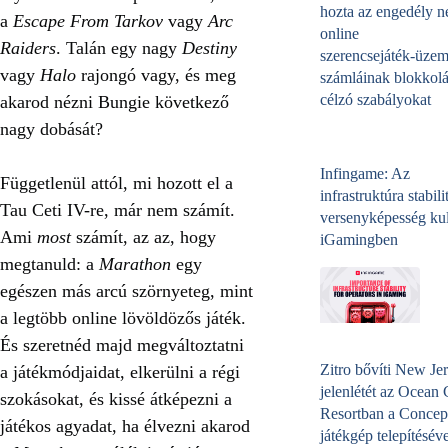
hozta az engedély né
a
Escape From Tarkov
vagy
Arc
online
Raiders
. Talán egy nagy
Destiny
szerencsejáték‑üzem
vagy
Halo
rajongó vagy, és meg
számláinak blokkolá
célzó szabályokat
akarod nézni Bungie következő
nagy dobását?
Infingame: Az
Függetlenül attól, mi hozott el a
infrastruktúra stabili
Tau Ceti IV-re, már nem számít.
versenyképesség kul
Ami
most
számít, az az, hogy
iGamingben
megtanuld: a
Marathon
egy
egészen más arcú szörnyeteg, mint
a legtöbb online lövöldözős játék.
És szeretnéd majd megváltoztatni
Zitro bővíti New Jer
a játékmódjaidat, elkerülni a régi
jelenlétét az Ocean
szokásokat, és kissé átképezni a
Resortban a Concep
játékos agyadat, ha élvezni akarod
játékgép telepítéséve