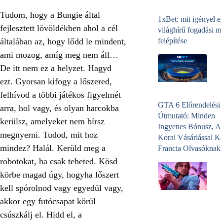
Tudom, hogy a Bungie által
1xBet: mit igényel 
fejlesztett lövöldékben ahol a cél
világhírű fogadási 
általában az, hogy lődd le mindent,
felépítése
ami mozog, amíg meg nem áll…
De itt nem ez a helyzet. Hagyd
ezt. Gyorsan kifogy a lőszered,
felhívod a többi játékos figyelmét
GTA 6 Előrendelési
arra, hol vagy, és olyan harcokba
Útmutató: Minden
kerülsz, amelyeket nem bírsz
Ingyenes Bónusz, A
megnyerni. Tudod, mit hoz
Korai Vásárlással K
mindez? Halál. Kerüld meg a
Francia Olvasóknak
robotokat, ha csak teheted. Kösd
körbe magad úgy, hogyha lőszert
kell spórolnod vagy egyedül vagy,
akkor egy futócsapat körül
csúszkálj el. Hidd el, a