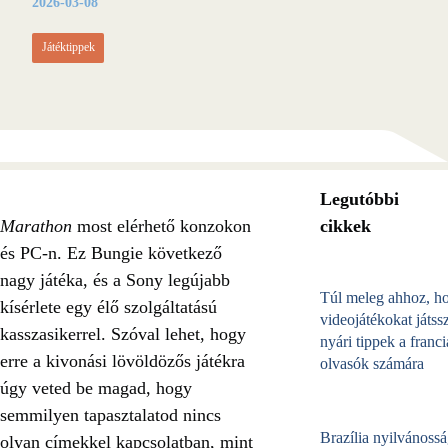
2026-03-08
Játéktippek
Legutóbbi
Marathon
most elérhető konzokon
cikkek
és PC-n. Ez Bungie következő
nagy játéka, és a Sony legújabb
Túl meleg ahhoz, h
kísérlete egy élő szolgáltatású
videojátékokat játss
kasszasikerrel. Szóval lehet, hogy
nyári tippek a franci
erre a kivonási lövöldözős játékra
olvasók számára
úgy veted be magad, hogy
semmilyen tapasztalatod nincs
Brazília nyilvánossá
olyan címekkel kapcsolatban, mint