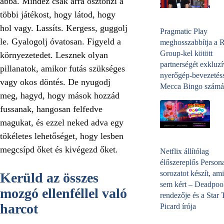
abba. Mindez csak arra ösztönzi a
többi játékost, hogy látod, hogy
hol vagy. Lassíts. Kergess, guggolj
Pragmatic Play
le. Gyalogolj óvatosan. Figyeld a
meghosszabbítja a 
Group-kel kötött
környezetedet. Lesznek olyan
partnerségét exkluzí
pillanatok, amikor futás szükséges
nyerőgép-bevezetéss
vagy okos döntés. De nyugodj
Mecca Bingo számá
meg, hagyd, hogy mások hozzád
fussanak, hangosan felfedve
magukat, és ezzel neked adva egy
tökéletes lehetőséget, hogy lesben
megcsípd őket és kivégezd őket.
Netflix állítólag
élőszereplős Person
sorozatot készít, ami
Kerüld az összes
sem kért – Deadpoo
mozgó ellenféllel való
rendezője és a Star 
harcot
Picard írója