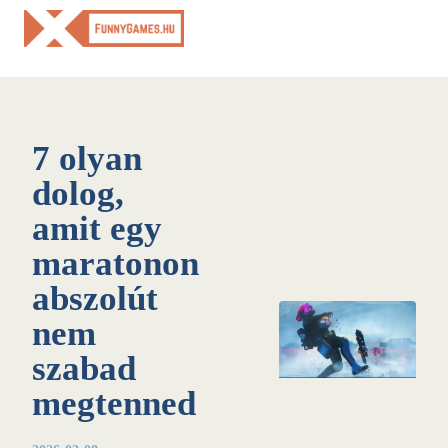
Skip
to
content
7 olyan
dolog,
amit egy
maratonon
abszolút
nem
szabad
megtenned