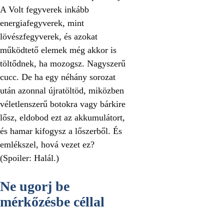
A Volt fegyverek inkább
energiafegyverek, mint
lövészfegyverek, és azokat
működtető elemek még akkor is
töltődnek, ha mozogsz. Nagyszerű
cucc. De ha egy néhány sorozat
után azonnal újratöltöd, miközben
véletlenszerű botokra vagy bárkire
lősz, eldobod ezt az akkumulátort,
és hamar kifogysz a lőszerből. És
emlékszel, hová vezet ez?
(Spoiler: Halál.)
Ne ugorj be
mérkőzésbe céllal