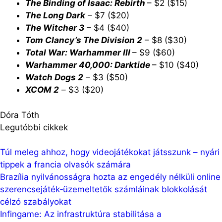
The Binding of Isaac: Rebirth
– $2 ($15)
The Long Dark
– $7 ($20)
T
h
e Witcher 3
– $4 ($40)
Tom Clancy’s The Division 2
– $8 ($30)
Total War: Warhammer III
– $9 ($60)
Warhammer 40,000: Darktide
– $10 ($40)
Watch Dogs 2
– $3 ($50)
XCOM 2
–
$3 ($20)
Dóra Tóth
Legutóbbi cikkek
Túl meleg ahhoz, hogy videojátékokat játsszunk – nyári
tippek a francia olvasók számára
Brazília nyilvánosságra hozta az engedély nélküli online
szerencsejáték‑üzemeltetők számláinak blokkolását
célzó szabályokat
Infingame: Az infrastruktúra stabilitása a