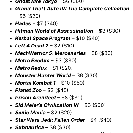
Ghostwire Tokyo
– $6 ($60)
Grand Theft Auto IV: The Complete Collection
– $6 ($20)
Hades
– $7 ($40)
Hitman World of Assassination
– $3 ($30)
Kerbal Space Program
– $10 ($40)
Left 4 Dead 2
– $2 ($10)
MechWarrior 5: Mercenaries
– $8 ($30)
Metro Exodus
– $3 ($30)
Metro Redux
– $1 ($20)
Monster Hunter World
– $8 ($30)
Mortal Kombat 1
– $10 ($50)
Planet Zoo
– $3 ($45)
Prison Architect
– $8 ($30)
Sid Meier’s Civilization VI
– $6 ($60)
Sonic Mania
– $2 ($20)
Star Wars Jedi: Fallen Order
– $4 ($40)
Subnautica
–
$8 ($30)