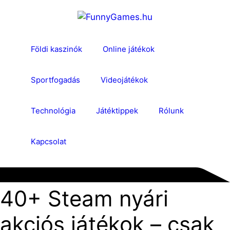
Skip
to
content
Földi kaszinók
Online játékok
Sportfogadás
Videojátékok
Technológia
Játéktippek
Rólunk
Kapcsolat
40+ Steam nyári
akciós játékok – csak