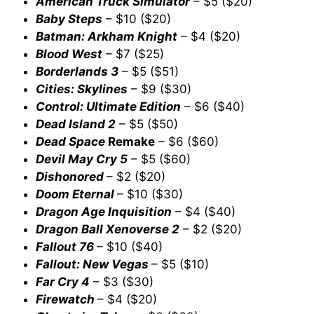
American Truck Simulator
– $5 ($20)
Baby Steps
– $10 ($20)
Batman: Arkham Knight
– $4 ($20)
Blood West
– $7 ($25)
Borderlands 3
– $5 ($51)
Cities: Skylines
– $9 ($30)
Control: Ultimate Edition
– $6 ($40)
Dead Island 2
– $5 ($50)
Dead Space
Remake
– $6 ($60)
Devil May Cr
y 5
– $5 ($60)
Dishonored
– $2 ($20)
Doom Eternal
– $10 ($30)
Dragon Age Inquisition
– $4 ($40)
Dragon Ball Xenoverse 2
– $2 ($20)
Fallout 76
– $10 ($40)
Fallout: New Vegas
– $5 ($10)
Far Cry 4
– $3 ($30)
Firewatch
– $4 ($20)