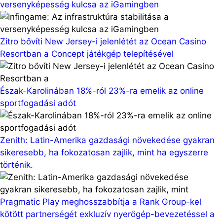
versenyképesség kulcsa az iGamingben
Zitro bővíti New Jersey-i jelenlétét az Ocean Casino
Resortban a Concept játékgép telepítésével
Észak-Karolinában 18%-ról 23%-ra emelik az online
sportfogadási adót
Zenith: Latin-Amerika gazdasági növekedése gyakran
sikeresebb, ha fokozatosan zajlik, mint ha egyszerre
történik.
Pragmatic Play meghosszabbítja a Rank Group-kel
kötött partnerségét exkluzív nyerőgép-bevezetéssel a