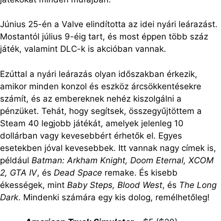
Június 25-én a Valve elindította az idei nyári leárazást.
Mostantól július 9-éig tart, és most éppen több száz
játék, valamint DLC-k is akcióban vannak.
Ezúttal a nyári leárazás olyan időszakban érkezik,
amikor minden konzol és eszköz árcsökkentésekre
számít, és az embereknek nehéz kiszolgálni a
pénzüket. Tehát, hogy segítsek, összegyűjtöttem a
Steam 40 legjobb játékát, amelyek jelenleg 10
dollárban vagy kevesebbért érhetők el. Egyes
esetekben jóval kevesebbek. Itt vannak nagy címek is,
például
Batman: Arkham Knight, Doom Eternal, XCOM
2, GTA IV
, és
Dead Space
remake. És kisebb
ékességek, mint
Baby Steps, Blood West
, és
The Long
Dark
. Mindenki számára egy kis dolog, remélhetőleg!