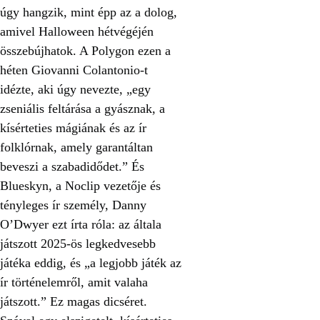
úgy hangzik, mint épp az a dolog,
amivel Halloween hétvégéjén
összebújhatok. A Polygon ezen a
héten Giovanni Colantonio-t
idézte, aki úgy nevezte, „egy
zseniális feltárása a gyásznak, a
kísérteties mágiának és az ír
folklórnak, amely garantáltan
beveszi a szabadidődet.” És
Blueskyn, a Noclip vezetője és
tényleges ír személy, Danny
O’Dwyer ezt írta róla: az általa
játszott 2025-ös legkedvesebb
játéka eddig, és „a legjobb játék az
ír történelemről, amit valaha
játszott.” Ez magas dicséret.