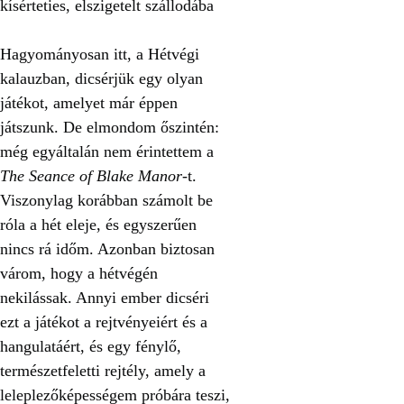
kísérteties, elszigetelt szállodába
Hagyományosan itt, a Hétvégi
kalauzban, dicsérjük egy olyan
játékot, amelyet már éppen
játszunk. De elmondom őszintén:
még egyáltalán nem érintettem a
The Seance of Blake Manor
-t.
Viszonylag korábban számolt be
róla a hét eleje, és egyszerűen
nincs rá időm. Azonban biztosan
várom, hogy a hétvégén
nekilássak. Annyi ember dicséri
ezt a játékot a rejtvényeiért és a
hangulatáért, és egy fénylő,
természetfeletti rejtély, amely a
leleplezőképességem próbára teszi,