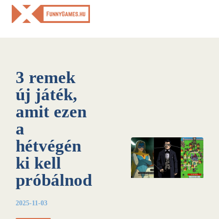
Skip
to
content
3 remek
új játék,
amit ezen
a
hétvégén
ki kell
próbálnod
2025-11-03