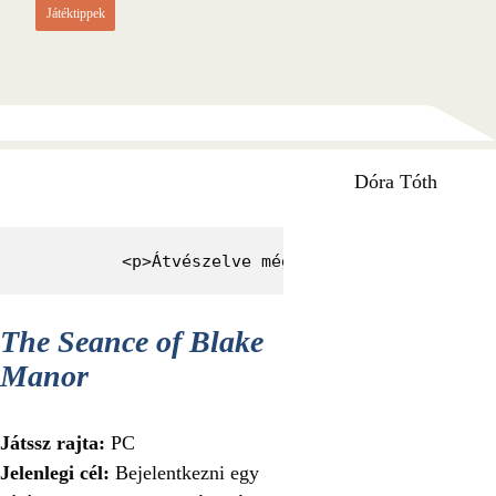
Játéktippek
Dóra Tóth
          <p>Átvészelve még egy október, hölgye
The Seance of Blake
Manor
Játssz rajta:
PC
Jelenlegi cél:
Bejelentkezni egy