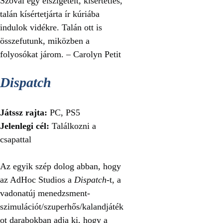
Szóval egy elszigetelt, kísérteties,
talán kísértetjárta ír kúriába
indulok vidékre. Talán ott is
összefutunk, miközben a
folyosókat járom. – Carolyn Petit
Dispatch
Játssz rajta:
PC, PS5
Jelenlegi cél:
Találkozni a
csapattal
Az egyik szép dolog abban, hogy
az AdHoc Studios a
Dispatch
-t, a
vadonatúj menedzsment-
szimulációt/szuperhős/kalandjáték
ot darabokban adja ki, hogy a