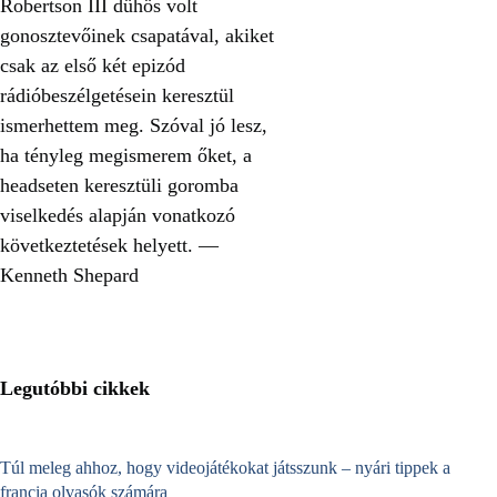
Robertson III dühös volt
gonosztevőinek csapatával, akiket
csak az első két epizód
rádióbeszélgetésein keresztül
ismerhettem meg. Szóval jó lesz,
ha tényleg megismerem őket, a
headseten keresztüli goromba
viselkedés alapján vonatkozó
következtetések helyett. —
Kenneth Shepard
Legutóbbi cikkek
Túl meleg ahhoz, hogy videojátékokat játsszunk – nyári tippek a
francia olvasók számára