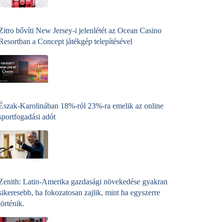
Zitro bővíti New Jersey-i jelenlétét az Ocean Casino
Resortban a Concept játékgép telepítésével
Észak-Karolinában 18%-ról 23%-ra emelik az online
sportfogadási adót
Zenith: Latin-Amerika gazdasági növekedése gyakran
sikeresebb, ha fokozatosan zajlik, mint ha egyszerre
történik.