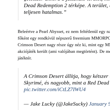
Dead Redemption 2 térképe. A terület, 
teljesen hatalmas.”
Beleértve a Pearl Abysset, ez nem feltétlenül egy na
főként egy rendkívül népszerű freemium MMORPG-r
Crimson Desert nagy része úgy néz ki, mint egy
akciójáték került (ami valójában megtörtént). De m
játéktér.
A Crimson Desert állítja, hogy kétszer 
Skyrimé, és nagyobb, mint a Red Dead
pic.twitter.com/iCtLZ7IWU4
— Jake Lucky (@JakeSucky)
January 