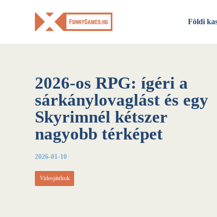
Skip
to
Földi ka
content
2026-os RPG: ígéri a
sárkánylovaglást és egy
Skyrimnél kétszer
nagyobb térképet
2026-01-10
Videojátékok