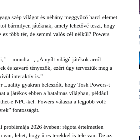
anyaga szép világot és néhány meggyőző harci elemet
tot bármilyen játéknak, amely lehetővé teszi, hogy
y ez több tér, de semmi valós cél nélkül? Powers
i,
”
– mondta –,
„A nyílt világú játékok arról
ek és zavaró tényezők, ezért úgy terveztük meg a
vül interaktív is.”
er Luality gyakran beleszólt, hogy Tosh Powers-t
at a játékos ebben a hatalmas világban, például
thet-e NPC-kel. Powers válasza a legjobb volt:
rek” fontosságát.
ódi problémája 2026 évében: régóta értelmetlen
van, lehet, hogy üres terekkel is tele van. De az