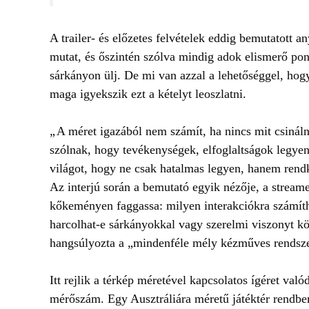
A trailer- és előzetes felvételek eddig bemutatott 
mutat, és őszintén szólva mindig adok elismerő pon
sárkányon ülj. De mi van azzal a lehetőséggel, hog
maga igyekszik ezt a kételyt leoszlatni.
„
A méret igazából nem számít, ha nincs mit csináln
szólnak, hogy tevékenységek, elfoglaltságok legyen
világot, hogy ne csak hatalmas legyen, hanem rendkí
Az interjú során a bemutató egyik nézője, a stream
kőkeményen faggassa: milyen interakciókra számíth
harcolhat-e sárkányokkal vagy szerelmi viszonyt kö
hangsúlyozta a „mindenféle mély kézműves rendsze
Itt rejlik a térkép méretével kapcsolatos ígéret val
mérőszám. Egy Ausztráliára méretű játéktér rendben 