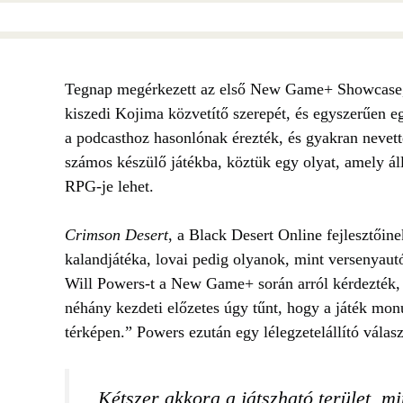
Tegnap megérkezett az első New Game+ Showcase, a
kiszedi Kojima közvetítő szerepét, és egyszerűen e
a podcasthoz hasonlónak érezték, és gyakran nevette
számos készülő játékba, köztük egy olyat, amely ál
RPG-je lehet.
Crimson Desert
, a
Black Desert Online
fejlesztőine
kalandjátéka, lovai pedig olyanok, mint versenyau
Will Powers-t a New Game+ során arról kérdezték, 
néhány kezdeti előzetes úgy tűnt, hogy a játék mo
térképen.” Powers ezután egy lélegzetelállító válasz
„Kétszer akkora a játszható terület, m