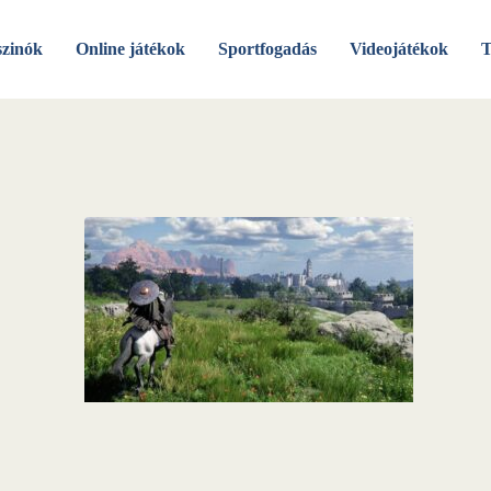
szinók
Online játékok
Sportfogadás
Videojátékok
T