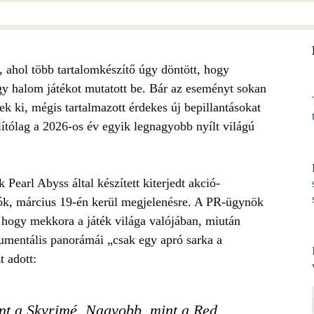
hol több tartalomkészítő úgy döntött, hogy
gy halom játékot mutatott be. Bár az eseményt sokan
k ki, mégis tartalmazott érdekes új bepillantásokat
lítólag a 2026-os év egyik legnagyobb nyílt világú
k Pearl Abyss által készített kiterjedt akció-
tók, március 19-én kerül megjelenésre. A PR-ügynök
hogy mekkora a játék világa valójában, miután
numentális panorámái „csak egy apró sarka a
t adott:
int a Skyrimé. Nagyobb, mint a Red