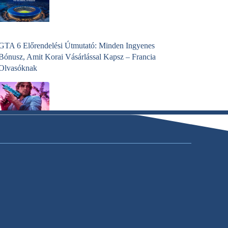
GTA 6 Előrendelési Útmutató: Minden Ingyenes
Bónusz, Amit Korai Vásárlással Kapsz – Francia
Olvasóknak