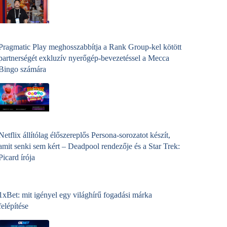
Pragmatic Play meghosszabbítja a Rank Group-kel kötött
partnerségét exkluzív nyerőgép-bevezetéssel a Mecca
Bingo számára
Netflix állítólag élőszereplős Persona-sorozatot készít,
amit senki sem kért – Deadpool rendezője és a Star Trek:
Picard írója
1xBet: mit igényel egy világhírű fogadási márka
felépítése