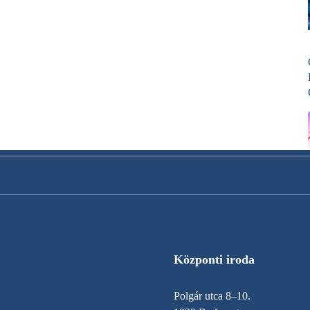
Központi iroda
Polgár utca 8–10.