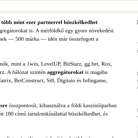
 több mint ezer partnerrel büszkélkedhet
ggregátorokat is. A mérföldkő egy gyors növekedési
elének — 500 márka — idén már összefogott a
nók, mint a 1win, LevelUP, BitStarz, gg.bet, Rox,
rz. A hálózat szintén
aggregátorokat
is magába
rix, BetConstruct, St8, Digitain és Infingame,
ésre
összpontosít, kihasználva a földi kaszinóiparban
int 180 című tartalomkínálattal büszkélkedhet, és