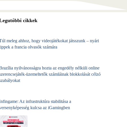
Legutóbbi cikkek
Túl meleg ahhoz, hogy videojátékokat játsszunk – nyári
tippek a francia olvasók számára
Brazília nyilvánosságra hozta az engedély nélküli online
szerencsejáték‑üzemeltetők számláinak blokkolását célzó
szabályokat
Infingame: Az infrastruktúra stabilitása a
versenyképesség kulcsa az iGamingben