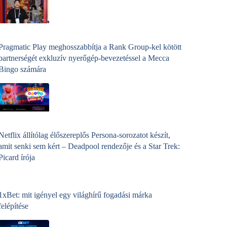
Pragmatic Play meghosszabbítja a Rank Group-kel kötött
partnerségét exkluzív nyerőgép-bevezetéssel a Mecca
Bingo számára
Netflix állítólag élőszereplős Persona-sorozatot készít,
amit senki sem kért – Deadpool rendezője és a Star Trek:
Picard írója
1xBet: mit igényel egy világhírű fogadási márka
felépítése