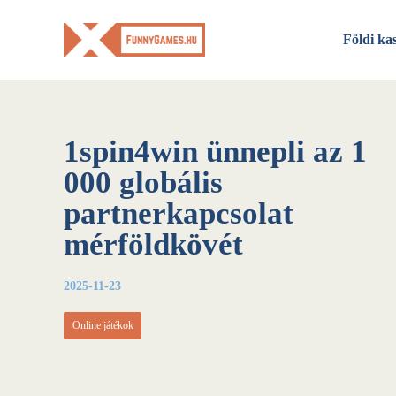
Skip
to
Földi ka
content
1spin4win ünnepli az 1
000 globális
partnerkapcsolat
mérföldkövét
2025-11-23
Online játékok