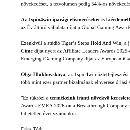
növekedését, a tétvolumen pedig 54%-os növekedés
Az 1spin4win iparági elismeréseket is kiérdemel
az Év áttörő vállalata díjat a Global Gaming Awa
Ezenkívül a stúdió Tiger’s Steps Hold And Win, a j
Címe
díjat nyert az Affiliate Leaders Awards 2025-
Emerging iGaming Company díjat az European iGa
Olga Hlukhovskaya
, az 1spin4win üzletfejlesztés
több mint ezer partner bizalmának elnyerése óriási
"Ez tükrözi a
termékeink iránti növekvő kereslet
Awards EMEA 2026-on a Breakthrough Company of t
hihetetlen évet számunkra.”
Dóra Tóth